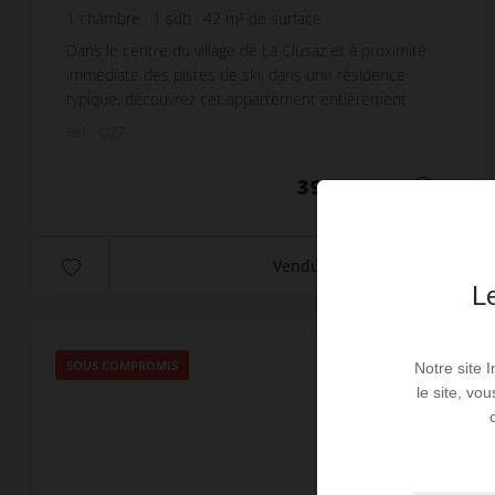
1
chambre
1
sdb
42
m² de surface
Dans le centre du village de La Clusaz et à proximité
immédiate des pistes de ski, dans une résidence
typique, découvrez cet appartement entièrement
rénové de 42 m², situé au 2ᵉ et dernier étage de la...
Réf. : O27
395 000 €
Vendu
Le
SOUS COMPROMIS
Notre site 
le site, vo