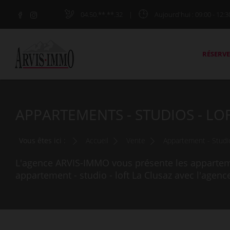
04.50.**.**.32
|
Aujourd'hui
: 09:00 - 12:3
RÉSERVE
APPARTEMENTS - STUDIOS - LOF
Vous êtes ici :
Accueil
Vente
Appartement - Studio
L'agence ARVIS-IMMO vous présente les appartemen
appartement - studio - loft La Clusaz avec l'agen