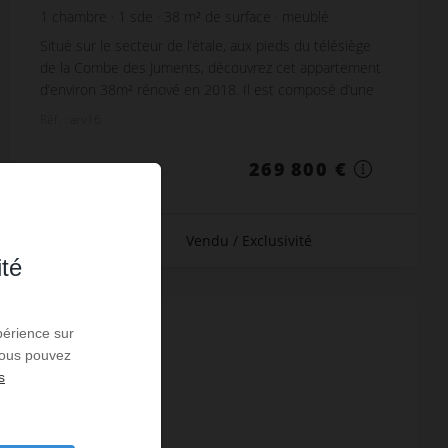
1
chambre
1
sde
38
m² de surface
meublé
Situé sur le secteur de l’étale, aux pieds du télésiège
de la Combe des Juments, découvrez cet appartement
d’environ 38m² rénové en 2018. Il est composé d’une
cuisine équipée, ouverte sur le séjour av...
Réf. : arv16
269 800 €
Vendu / Exclusivité
ité
VENDU
périence sur
 Vous pouvez
s