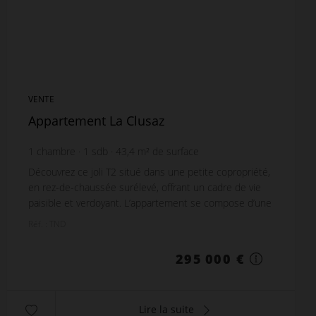
VENTE
Appartement La Clusaz
1
chambre
1
sdb
43,4
m² de surface
Découvrez ce joli T2 situé dans une petite copropriété,
en rez-de-chaussée surélevé, offrant un cadre de vie
paisible et verdoyant. L’appartement se compose d’une
chambre confortable donnant sur un ba...
Réf. : TND
295 000 €
Lire la suite