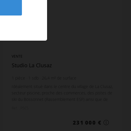
VENTE
Studio La Clusaz
1
pièce
1
sdb
26,4
m² de surface
Idéalement situé dans le centre du village de La Clusaz,
secteur piscine, proche des commerces, des pistes de
ski du Bossonnet (Rassemblement ESF) ainsi que de
l’espace aquatique. Très belle vue sur l...
Réf. : PSC5
231 000 €