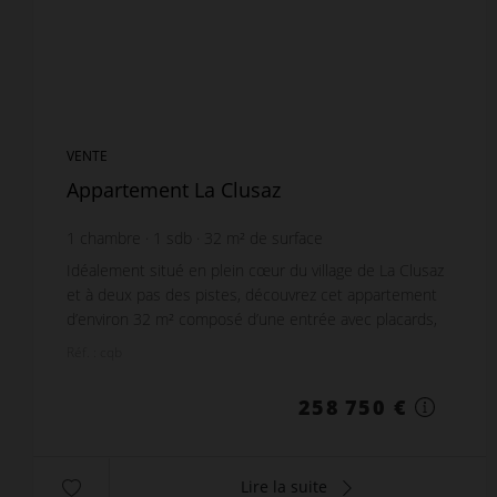
VENTE
Appartement La Clusaz
1
chambre
1
sdb
32
m² de surface
Idéalement situé en plein cœur du village de La Clusaz
et à deux pas des pistes, découvrez cet appartement
d’environ 32 m² composé d’une entrée avec placards,
cuisine ouverte sur séjour avec un grand ...
Réf. : cqb
258 750 €
Lire la suite