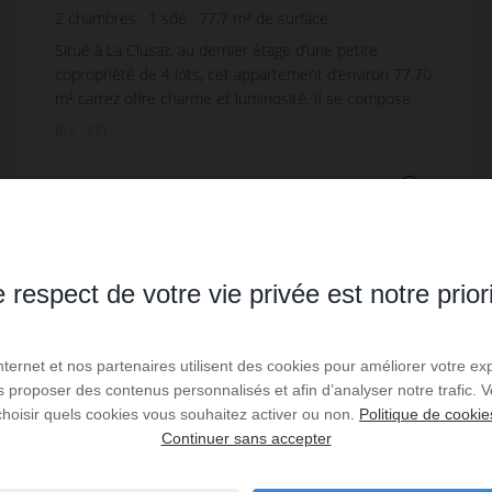
2
chambres
1
sde
77,7
m² de surface
Situé à La Clusaz, au dernier étage d’une petite
copropriété de 4 lots, cet appartement d’environ 77.70
m² carrez offre charme et luminosité. Il se compose
d’une entrée spacieuse, d’une cuisine sépar...
Réf. : CPL
545 000 €
Lire la suite
 respect de votre vie privée est notre prior
SOUS COMPROMIS / EXCLUSIVITÉ
Internet et nos partenaires utilisent des cookies pour améliorer votre ex
us proposer des contenus personnalisés et afin d’analyser notre trafic.
choisir quels cookies vous souhaitez activer ou non.
Politique de cookie
Continuer sans accepter