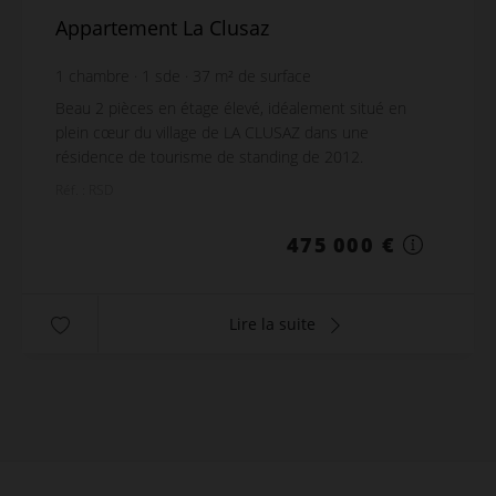
Appartement La Clusaz
1
chambre
1
sde
37
m² de surface
Beau 2 pièces en étage élevé, idéalement situé en
plein cœur du village de LA CLUSAZ dans une
résidence de tourisme de standing de 2012.
L'appartement est entièrement équipée avec un grand
Réf. : RSD
balcon off...
475 000 €
Lire la suite