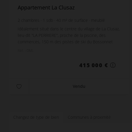
Appartement La Clusaz
2
chambres
1
sdb
40
m² de surface
meublé
Idéalement situé dans le centre du village de La Clusaz,
lieu-dit "LA PERRIERE", proche de la piscine, des
commerces, 150 m des pistes de ski du Bossonnet
(Rassemblement ESF). Au calme, très belle vue...
Réf. : DML
415 000 €
Vendu
Changez de type de bien
Communes à proximité