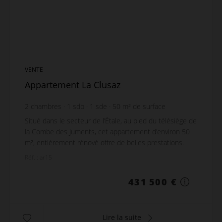
VENTE
Appartement La Clusaz
2
chambres
1
sdb
1
sde
50
m² de surface
Situé dans le secteur de l’Étale, au pied du télésiège de
la Combe des Juments, cet appartement d’environ 50
m², entièrement rénové offre de belles prestations.
Idéalement placé au pied des pistes et...
Réf. : ar15
431 500 €
Lire la suite