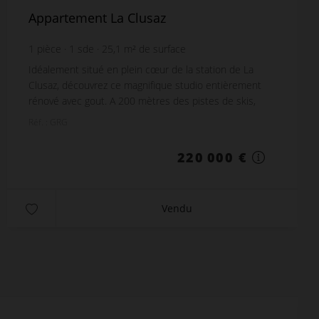
Appartement La Clusaz
1
pièce
1
sde
25,1
m² de surface
Idéalement situé en plein cœur de la station de La
Clusaz, découvrez ce magnifique studio entièrement
rénové avec gout. A 200 mètres des pistes de skis,
d’une surface de 25.05 m² il dispose d’une entr...
Réf. : GRG
220 000 €
Vendu