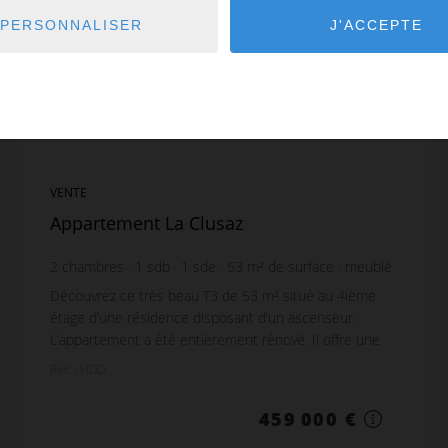
PERSONNALISER
J'ACCEPTE
VENTE
Appartement La Clusaz
2
chambres
1
sdb
1
sde
53
m² de surface
meublé
Découvrez ce très beau T3 de 53 m² situé au 4ième
étage d’une résidence disposant d’un ascenseur.
L’appartement a été entièrement rénové. Il offre une
superbe vue sur les Aravis et bénéficie d'une exp...
Réf. : HDD
459 000 €