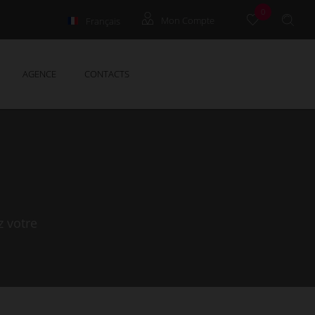
0
Français
Mon Compte
English
Extranet
AGENCE
CONTACTS
z votre