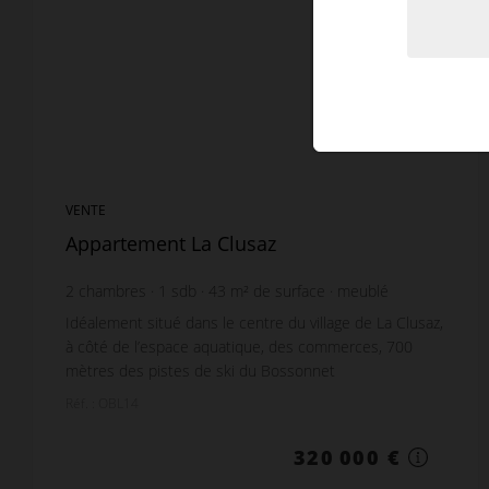
VENTE
Appartement La Clusaz
2
chambres
1
sdb
43
m² de surface
meublé
Idéalement situé dans le centre du village de La Clusaz,
à côté de l’espace aquatique, des commerces, 700
mètres des pistes de ski du Bossonnet
(Rassemblement ESF). Au calme, très belle vue sur les
Réf. : OBL14
Ar...
320 000 €