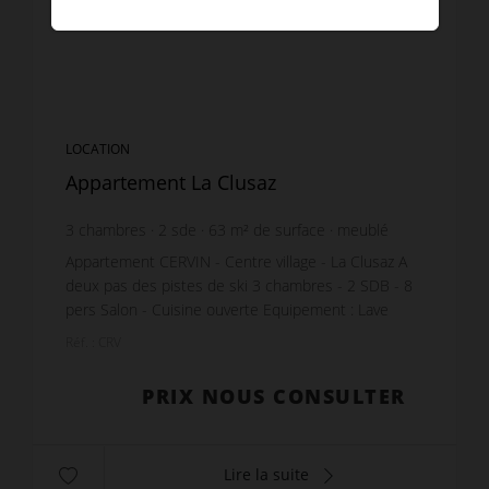
LOCATION
Appartement La Clusaz
3
chambres
2
sde
63
m² de surface
meublé
Appartement CERVIN - Centre village - La Clusaz A
deux pas des pistes de ski 3 chambres - 2 SDB - 8
pers Salon - Cuisine ouverte Equipement : Lave
Linge - Sèche Linge - Lave Vaisselle - WIFI 1 pla...
Réf. : CRV
PRIX NOUS CONSULTER
Lire la suite