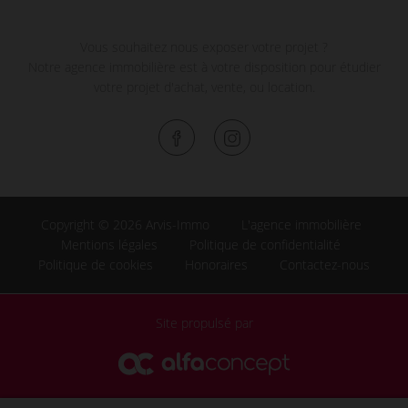
Vous souhaitez nous exposer votre projet ?
Notre agence immobilière est à votre disposition pour étudier
votre projet d'achat, vente, ou location.
Copyright © 2026 Arvis-Immo
L'agence immobilière
Mentions légales
Politique de confidentialité
Politique de cookies
Honoraires
Contactez-nous
Site propulsé par