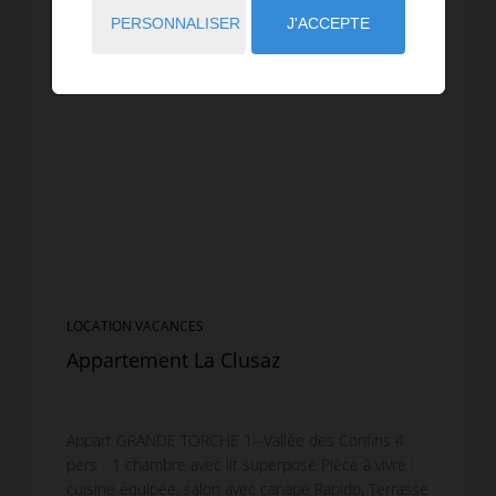
PERSONNALISER
J'ACCEPTE
LOCATION VACANCES
Appartement La Clusaz
Appart GRANDE TORCHE 1--Vallée des Confins 4
pers - 1 chambre avec lit superposé Pièce à vivre :
cuisine équipée, salon avec canapé Rapido, Terrasse