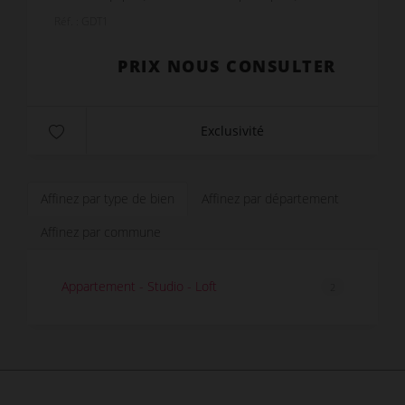
Salle d'eau - WC ind Place de parking
Réf. : GDT1
PRIX NOUS CONSULTER
Exclusivité
Affinez par type de bien
Affinez par département
Affinez par commune
Appartement - Studio - Loft
2