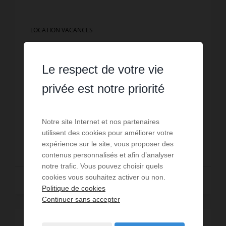
LOCATION VACANCES
Appartement La Clusaz
Le respect de votre vie
RESERVE ---- Appartement 1 ch pour 4 personnes --
privée est notre priorité
-- Centre village ---- Cuisine - Salon - Salle de bains -
WC ind - Balcon
Réf. : RCH3
Notre site Internet et nos partenaires
utilisent des cookies pour améliorer votre
PRIX NOUS CONSULTER
expérience sur le site, vous proposer des
contenus personnalisés et afin d’analyser
notre trafic. Vous pouvez choisir quels
cookies vous souhaitez activer ou non.
Exclusivité
Politique de cookies
Continuer sans accepter
EXCLUSIVITÉ