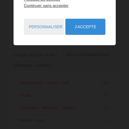
Continuer sans accepter
900 000 €
PERSONNALISER
J'ACCEPTE
Vendu
Changez de type de bien
Affinez par département
Affinez par commune
Appartement - Studio - Loft
18
Chalet
6
Immeuble - Bâtiment - Surface
1
Maison - Villa
1