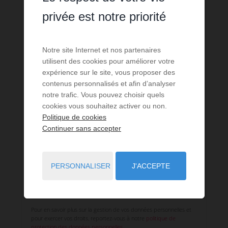
privée est notre priorité
E-mail
**
Téléphone
**
Notre site Internet et nos partenaires
Message
utilisent des cookies pour améliorer votre
expérience sur le site, vous proposer des
contenus personnalisés et afin d’analyser
notre trafic. Vous pouvez choisir quels
cookies vous souhaitez activer ou non.
En cochant cette case, je reconnais que les informations
Politique de cookies
signalées par un astérisque sont indispensables au traitement
Continuer sans accepter
de ma requête par la société ARVIS-IMMO. J'accepte que les
informations saisies soient utilisées afin de traiter ma
demande par la Société ARVIS-IMMO ou un éventuel sous-
traitant.
PERSONNALISER
J'ACCEPTE
Nous vous informons de l’existence de la liste d’opposition au
démarchage téléphonique « BLOCTEL » sur laquelle vous pouvez
vous inscrire (conso.bloctel.fr).
Pour en savoir plus sur la gestion de vos données personnelles et
pour exercer vos droits, reportez-vous à notre
politique de
protection des données personnelles
.