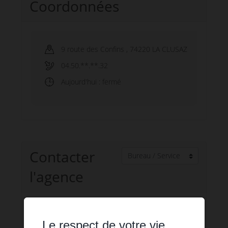
Coordonnées
9 route des Confins
,
74220
LA CLUSAZ
04.50.**.**.32
Aujourd'hui
: fermé
Contacter
l'agence
Nom
*
Prénom
*
Le respect de votre vie