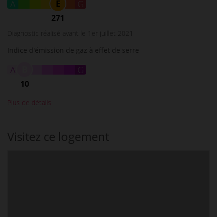
E
A
B
C
D
F
G
271
Diagnostic réalisé avant le 1er juillet 2021
Indice d'émission de gaz à effet de serre
B
A
C
D
E
F
G
10
Plus de détails
Visitez ce logement