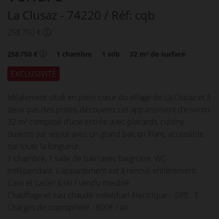
La Clusaz
- 74220
/ Réf: cqb
258 750 €
258 750 €
1
chambre
1
sdb
32
m² de surface
EXCLUSIVITÉ
Idéalement situé en plein cœur du village de La Clusaz et à
deux pas des pistes, découvrez cet appartement d’environ
32 m² composé d’une entrée avec placards, cuisine
ouverte sur séjour avec un grand balcon filant, accessible
sur toute la longueur.
1 chambre, 1 salle de bain avec baignoire, WC
indépendant. L’appartement est à rénové entièrement.
Cave et casier à ski / vendu meublé
Chauffage et eau chaude individuel électrique – DPE : E
Charges de copropriété : 800€ / an