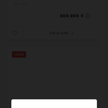
Des travaux sont à prévoir, possibilité
Réf. : LUCI
d’agrandissement...
800 000 €
Lire la suite
VENDU