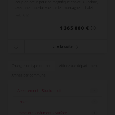
coup de cœur pour ce magnifique chalet. Au calme,
avec une superbe vue sur les montagnes, chalet
d'environ 160 m² réparti sur 3 niveaux. 5
Réf. : GTZ
chambres,...
1 365 000 €
Lire la suite
Changez de type de bien
Affinez par département
Affinez par commune
Appartement - Studio - Loft
18
Chalet
6
Immeuble - Bâtiment - Surface
1