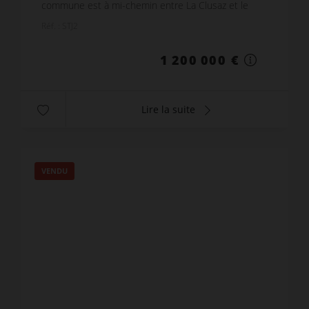
commune est à mi-chemin entre La Clusaz et le
Grand Bornand, de nombreuses navettes sont
Réf. : STJ2
disponible...
1 200 000 €
Lire la suite
VENDU