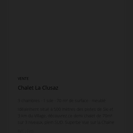
VENTE
Chalet La Clusaz
3
chambres
1
sde
70
m² de surface
meublé
Idéalement situé à 500 mètres des pistes de Ski et
3 km du Village, découvrez ce demi chalet de 70m²
sur 3 niveaux, plein SUD. Superbe Vue sur la Chaine
des Aravis ! - Niveau 0 : Deux garages commun...
Réf. : SVG