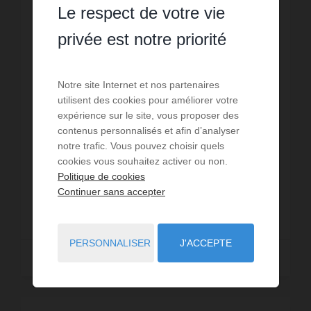
Le respect de votre vie
privée est notre priorité
VENTE
Chalet La Clusaz
Notre site Internet et nos partenaires
utilisent des cookies pour améliorer votre
5
chambres
2
sdb
100
m² de surface
expérience sur le site, vous proposer des
687
m² de terrain
Idéalement situé dans le secteur de la Grallière,
contenus personnalisés et afin d’analyser
découvrez ce Chalet Mitoyen de 100 m² : 86m² loi
notre trafic. Vous pouvez choisir quels
carrez +13.85m² avec Terrasse + terrain de 687m² &
cookies vous souhaitez activer ou non.
mazot indépendant. ❖ 1.4 km du Village & des pist...
Réf. : CRS
Politique de cookies
Continuer sans accepter
995 000 €
PERSONNALISER
J'ACCEPTE
Vendu