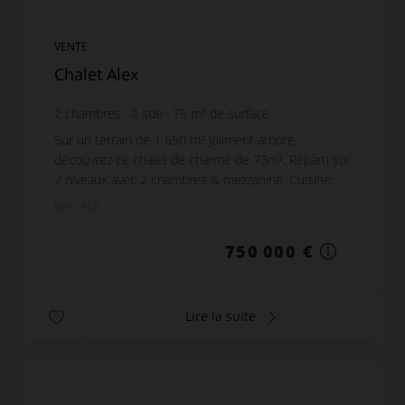
VENTE
Chalet Alex
2
chambres
2
sde
75
m² de surface
Sur un terrain de 1 650 m² joliment arboré,
découvrez ce chalet de charme de 73m². Réparti sur
2 niveaux avec 2 chambres & mezzanine. Cuisine,
séjour & 2 salles d'eau. Terrasse de 25 m² avec
Réf. : ALX
belle vu...
750 000 €
Lire la suite