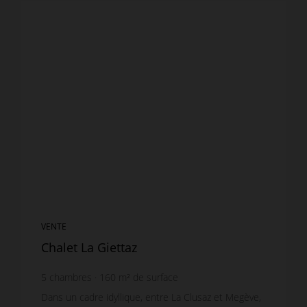
VENTE
Chalet La Giettaz
5
chambres
160
m² de surface
1 200
m² de terrain
Dans un cadre idyllique, entre La Clusaz et Megève,