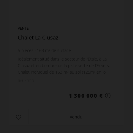
VENTE
Chalet La Clusaz
5
pièces
163
m² de surface
Idéalement situé dans le secteur de l’Etale, à La
Clusaz et en bordure de la piste verte de l’Envers.
Chalet individuel de 163 m² au sol (125m² en loi
carrez) Disposé sur 3 niveaux : - Rez de chaus...
Réf. : RGD
1 300 000 €
Vendu