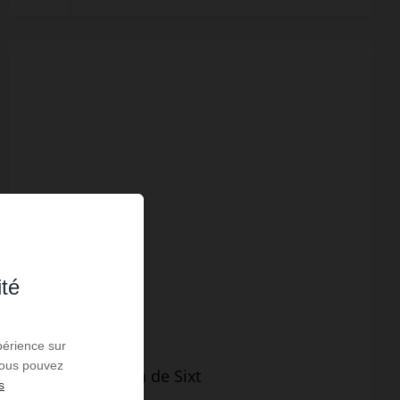
ité
périence sur
VENTE
 Vous pouvez
Maison St Jean de Sixt
s