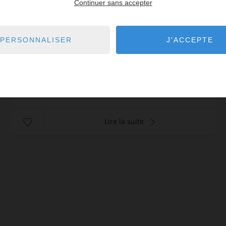
Continuer sans accepter
2
chambres
2
sde
75
m² de surface
Sur un terrain de 1 650 m² joliment arboré, découvrez
ce chalet de charme de 73m². Réparti sur 2 niveaux
PERSONNALISER
J'ACCEPTE
avec 2 chambres & mezzanine. Cuisine, séjour & 2
salles d'eau. Terrasse de 25 m² avec belle vu...
Réf. : ALX
750 000 €
Lire la suite