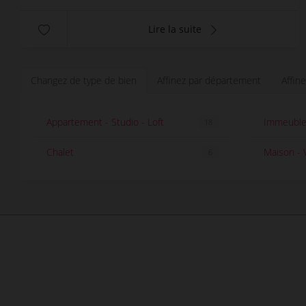
Lire la suite
Changez de type de bien
Affinez par département
Affin
Appartement - Studio - Loft
Immeuble 
18
Chalet
Maison - V
6