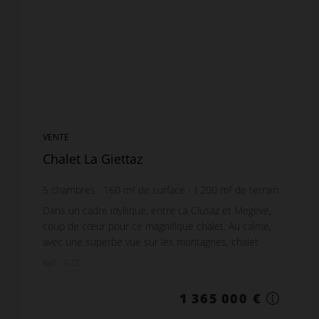
VENTE
Chalet La Giettaz
5
chambres
160
m² de surface
1 200
m² de terrain
Dans un cadre idyllique, entre La Clusaz et Megève,
coup de cœur pour ce magnifique chalet. Au calme,
avec une superbe vue sur les montagnes, chalet
d'environ 160 m² réparti sur 3 niveaux. 5 chambres,...
Réf. : GTZ
1 365 000 €