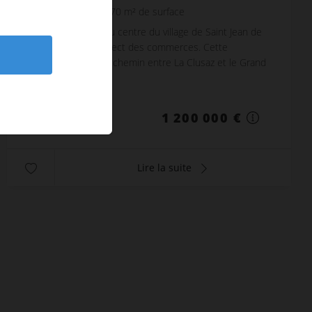
7
pièces
3
sdb
170
m² de surface
Idéalement situé au centre du village de Saint Jean de
Sixt, à proximité direct des commerces. Cette
commune est à mi-chemin entre La Clusaz et le Grand
Bornand, de nombreuses navettes sont disponible...
Réf. : STJ2
1 200 000 €
Lire la suite