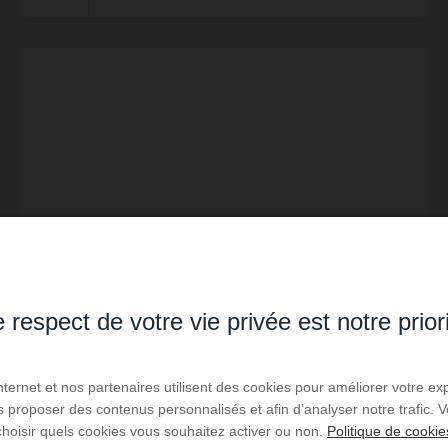
 respect de votre vie privée est notre prior
Internet et nos partenaires utilisent des cookies pour améliorer votre ex
VENTE
us proposer des contenus personnalisés et afin d’analyser notre trafic.
Chalet Alex
choisir quels cookies vous souhaitez activer ou non.
Politique de cookie