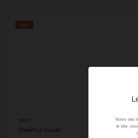
VENDU
Le
Notre site 
VENTE
le site, vo
Chalet La Clusaz