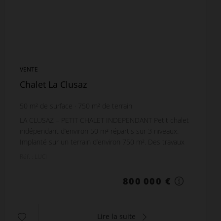
VENTE
Chalet La Clusaz
50
m² de surface
750
m² de terrain
LA CLUSAZ – PETIT CHALET INDEPENDANT Petit chalet
indépendant d’environ 50 m² répartis sur 3 niveaux.
Implanté sur un terrain d’environ 750 m². Des travaux
sont à prévoir, possibilité d’agrandissement...
Réf. : LUCI
800 000 €
Lire la suite