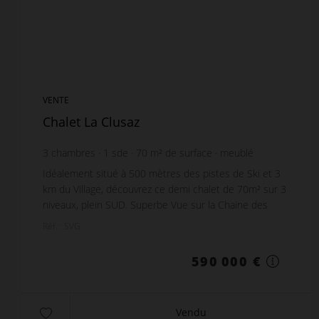
VENTE
Chalet La Clusaz
3
chambres
1
sde
70
m² de surface
meublé
Idéalement situé à 500 mètres des pistes de Ski et 3
km du Village, découvrez ce demi chalet de 70m² sur 3
niveaux, plein SUD. Superbe Vue sur la Chaine des
Aravis ! - Niveau 0 : Deux garages commun...
Réf. : SVG
590 000 €
Vendu