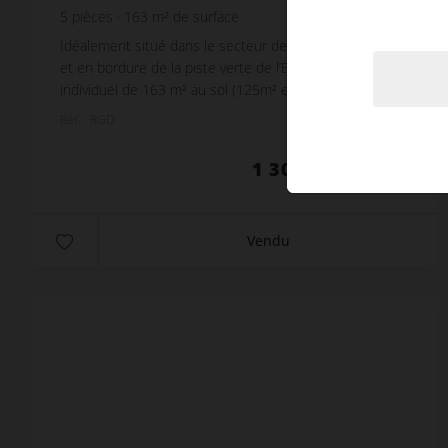
5
pièces
163
m² de surface
Idéalement situé dans le secteur de l’Etale, à La Clusaz
et en bordure de la piste verte de l’Envers. Chalet
individuel de 163 m² au sol (125m² en loi carrez)
Disposé sur 3 niveaux : - Rez de chaus...
Réf. : RGD
1 300 000 €
Vendu