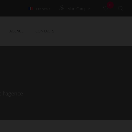
0
Français
Mon Compte
English
Extranet
AGENCE
CONTACTS
c l'agence