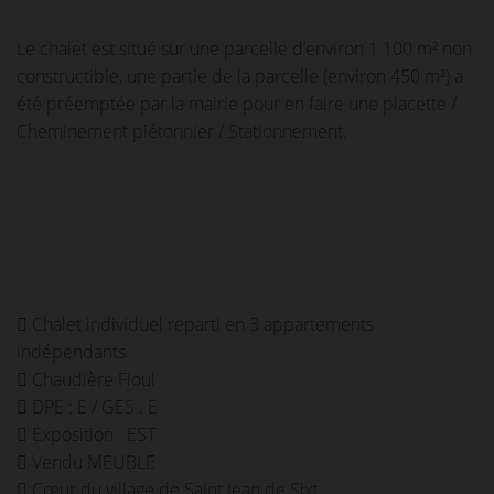
Le chalet est situé sur une parcelle d’environ 1 100 m² non
constructible, une partie de la parcelle (environ 450 m²) a
été préemptée par la mairie pour en faire une placette /
Cheminement piétonnier / Stationnement.
 Chalet individuel reparti en 3 appartements
indépendants
 Chaudière Fioul
 DPE : E / GES : E
 Exposition : EST
 Vendu MEUBLE
 Cœur du village de Saint Jean de Sixt