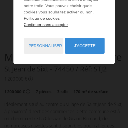
notre trafic. Vous pouvez choisir quels
cookies vous souhaitez activer ou non.
Politique de cookies
Continuer sans accepter
PERSONNALISER
J'ACCEPTE
Maison
7 pièces
à vendre
St Jean de Sixt
- 74450
/ Réf: STJ2
1 200 000 €
1 200 000 €
7
pièces
3
sdb
170
m² de surface
Idéalement situé au centre du village de Saint Jean de Sixt,
à proximité direct des commerces. Cette commune est à
mi-chemin entre La Clusaz et le Grand Bornand, de
nombreuses navettes sont disponibles pour rallier ces