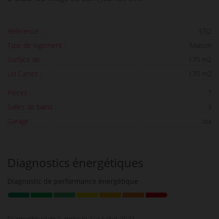
Référence :
STJ2
Type de logement :
Maison
Surface de :
170 m2
Loi Carrez :
170 m2
Pièces :
7
Salles de bains :
3
Garage :
oui
Diagnostics énergétiques
Diagnostic de performance énergétique
Diagnostic réalisé après le 1er juillet 2021