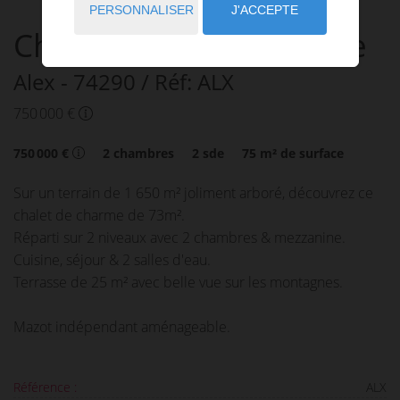
PERSONNALISER
J'ACCEPTE
Chalet
4 pièces
à vendre
Alex
- 74290
/ Réf: ALX
750 000 €
750 000 €
2
chambres
2
sde
75
m² de surface
Sur un terrain de 1 650 m² joliment arboré, découvrez ce
chalet de charme de 73m².
Réparti sur 2 niveaux avec 2 chambres & mezzanine.
Cuisine, séjour & 2 salles d'eau.
Terrasse de 25 m² avec belle vue sur les montagnes.
Mazot indépendant aménageable.
Référence :
ALX